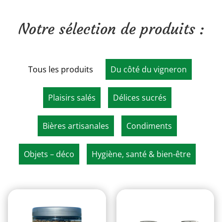
Notre sélection de produits :
Tous les produits
Du côté du vigneron
Plaisirs salés
Délices sucrés
Bières artisanales
Condiments
Objets – déco
Hygiène, santé & bien-être