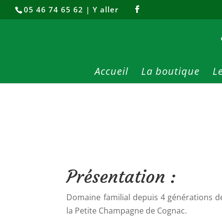
05 46 74 65 62
|
Y aller
Accueil
La boutique
L
Présentation :
Domaine familial depuis 4 générations de
la Petite Champagne de Cognac.